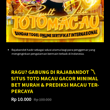
Rajabandot hadir sebagai solusi utama bagi para penggemar yang
menginginkan pengalaman bermain terbaik di Indonesia.
RAGU? GABUNG DI RAJABANDOT 〽️
SITUS TOTO MACAU GACOR MINIMAL
BET MURAH & PREDIKSI MACAU TER-
PERCAYA
Rp 10.000
Translation
Translation
Rp 100.000
missing:
missing:
en.products.general.regular_price
en.products.general.sale_price