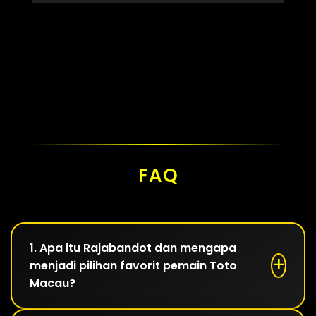
Rajabandot hadir sebagai solusi utama bagi para penggemar
yang menginginkan pengalaman bermain terbaik di Indonesia.
FAQ
1. Apa itu Rajabandot dan mengapa
menjadi pilihan favorit pemain Toto
Macau?